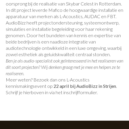
oorsprong bij de realisatie van Skybar Celest in Rotterdam.
In dit project leverde Mafico de hoogwaardige installatie en
apparatuur van merken als L-Acoustics, AUDAC en FBT.
AudioBizz heeft projectondersteuning, systeemontwerp,
simulaties en installatie begeleiding voor haar rekening
genomen. Door het bundelen van kennis en expertise van
beide bedrijven is een naadloze integratie van
audiotechnologie ontwikkeld in een luxe omgeving, waarbij
zowel esthetiek als geluidskwaliteit centraal stonden.
Ben je als audio-specialist ook geïnteresseerd in het realiseren van
dit soort projecten? Wij denken graag met je mee en helpen ze te
realiseren.
Meer weten? Bezoek dan ons L-Acoustics
kennismakingsevent op
22 april bij AudioBizz in Strijen
.
Schrijf je hierboven in via het inschrijfformulier.