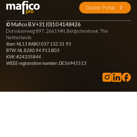
Dealer Portal
© Mafico B.V
+31 (0)10 4148426
Dorsvloerweg 897, 2661 MN, Bergschenhoek, The
Netherlands
Iban: NL13 RABO 037 132 31 93
BTW: NL 8280.94.913.B03
KVK: #24335844
WEEE-registration number: DE56945513