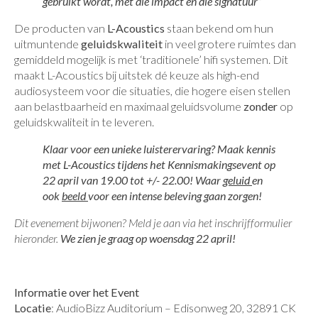
gebruikt wordt, met die impact en die signatuur”
De producten van
L-Acoustics
staan bekend om hun
uitmuntende
geluidskwaliteit
in veel grotere ruimtes dan
gemiddeld mogelijk is met ‘traditionele’ hifi systemen. Dit
maakt L-Acoustics bij uitstek dé keuze als high-end
audiosysteem voor die situaties, die hogere eisen stellen
aan belastbaarheid en maximaal geluidsvolume
zonder
op
geluidskwaliteit in te leveren.
Klaar voor een unieke luisterervaring? Maak kennis
met L-Acoustics tijdens het Kennismakingsevent op
22 april van 19.00 tot +/- 22.00! Waar
geluid
en
ook
beeld
voor een intense beleving gaan zorgen!
Dit evenement bijwonen? Meld je aan via het inschrijfformulier
hieronder.
We zien je graag op woensdag 22 april!
Informatie over het Event
Locatie
: AudioBizz Auditorium – Edisonweg 20, 32891 CK