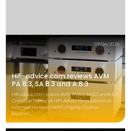
09/06/2026
Hifi-advice.com reviews AVM
PA 8.3, SA 8.3 and A 8.3
Hifi-advice.com reviews AVM PA 8.3, SA 8.3 and A 8.3
Christiaan Punter of HiFi-Advice has published an
extensive review of AVM’s flagship Ovation
electron...