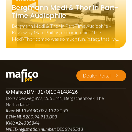
Bergmann Modi & Thor in Part-
Time Audiophile
Bergmann Modi & Thor in Part-Time Audiophile –
Review by Marc Phillips, editor-in-chief. “The
Modi/Thor combo was so much fun, in fact, that I w...
Dealer Portal
© Mafico B.V
+31 (0)10 4148426
Dorsvloerweg 897, 2661 MN, Bergschenhoek, The
Netherlands
Iban: NL13 RABO 037 132 31 93
BTW: NL 8280.94.913.B03
KVK: #24335844
WEEE-registration number: DE56945513